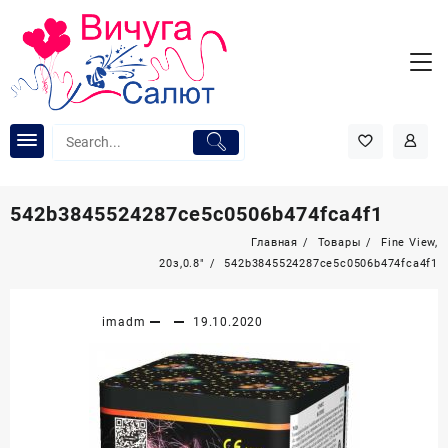
Перейти
к
содержимому
542b3845524287ce5c0506b474fca4f1
Главная
Товары
Fine View,
20з,0.8″
542b3845524287ce5c0506b474fca4f1
imadm
19.10.2020