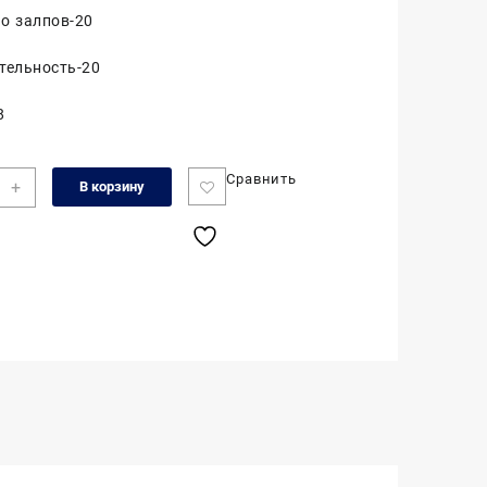
о залпов-20
тельность-20
8
чество
Сравнить
+
В корзину
а
.8"