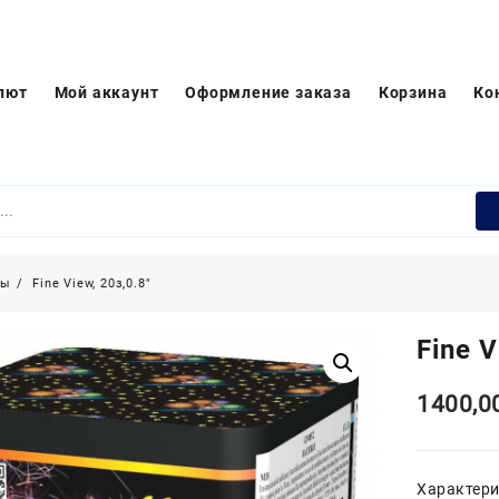
лют
Мой аккаунт
Оформление заказа
Корзина
Ко
ры
Fine View, 20з,0.8″
Fine V
1400,0
Характер