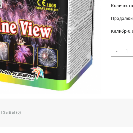
Количеств
Продолжи
Калибр-0.
Коли
-
товар
Fine
View,
20з,0
ТЗЫВЫ (0)