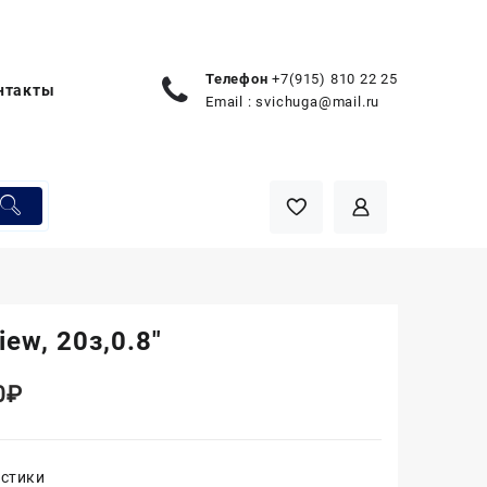
Телефон
+7(915) 810 22 25
нтакты
Email :
svichuga@mail.ru
iew, 20з,0.8″
0
₽
истики