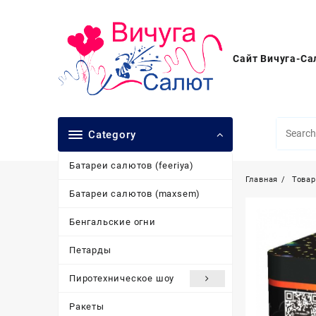
Перейти
к
содержимому
Сайт Вичуга-Са
Category
Батареи салютов (feeriya)
Главная
Това
Батареи салютов (maxsem)
Бенгальские огни
Петарды
Пиротехническое шоу
Ракеты