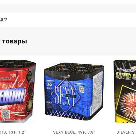
85/2
 товары
ID, 13з, 1.2″
SEXY BLUE, 49з, 0.8″
SILVER S