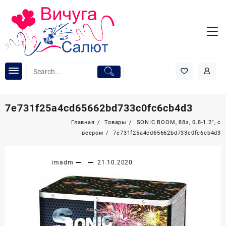
Перейти
к
содержимому
7e731f25a4cd65662bd733c0fc6cb4d3
Главная
Товары
SONIC BOOM, 88з, 0.8-1.2″, с
веером
7e731f25a4cd65662bd733c0fc6cb4d3
imadm
21.10.2020