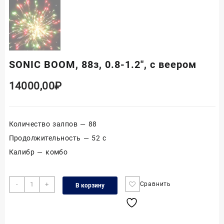
SONIC BOOM, 88з, 0.8-1.2″, с веером
14000,00
₽
Количество залпов — 88
Продолжительность — 52 с
Калибр — комбо
Количество
-
+
Сравнить
В корзину
товара
SONIC
BOOM,
88з,