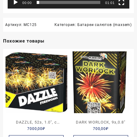
00:00
01:01
Артикул:
MC125
Категория:
Батареи салютов (maxsem)
Похожие товары
DAZZLE, 52з, 1.0″, с
DARK WORLOCK, 9з,0.8″
7000,00
₽
700,00
₽
веером