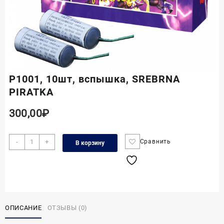
Р1001, 10шт, вспышка, SREBRNA
PIRATKA
300,00
₽
Количество
-
+
Сравнить
В корзину
товара
Р1001,
10шт,
вспышка,
SREBRNA
PIRATKA
ОПИСАНИЕ
ОТЗЫВЫ (0)