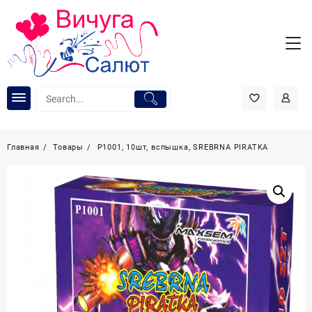
Перейти
к
содержимому
Главная
Товары
Р1001, 10шт, вспышка, SREBRNA PIRATKA