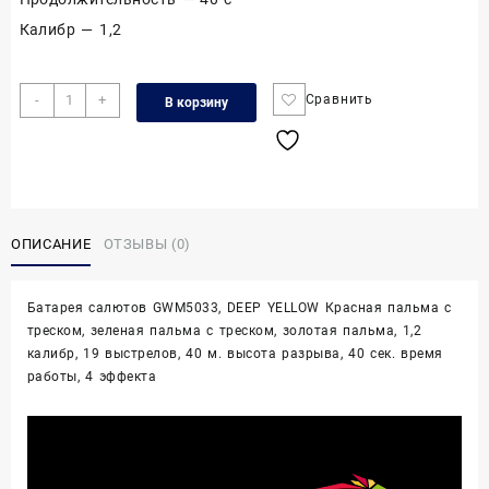
Калибр — 1,2
Количество
-
+
Сравнить
В корзину
товара
DEEP
YELLOW,
19з,
1.2"
ОПИСАНИЕ
ОТЗЫВЫ (0)
Батарея салютов GWM5033, DEEP YELLOW Красная пальма с
треском, зеленая пальма с треском, золотая пальма, 1,2
калибр, 19 выстрелов, 40 м. высота разрыва, 40 сек. время
работы, 4 эффекта
Видеоплеер