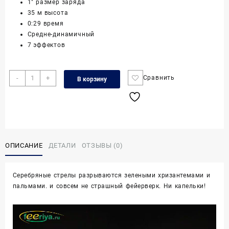
1″ размер заряда
35 м высота
0:29 время
Средне-динамичный
7 эффектов
Количество
-
+
Сравнить
В корзину
товара
Добрый
ээх,
16з,1.0"
ОПИСАНИЕ
ДЕТАЛИ
ОТЗЫВЫ (0)
Серебряные стрелы разрываются зелеными хризантемами и
пальмами. и совсем не страшный фейерверк. Ни капельки!
Видеоплеер