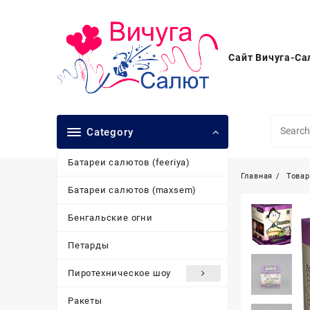
Перейти
к
содержимому
Сайт Вичуга-Са
Category
Батареи салютов (feeriya)
Главная
Това
Батареи салютов (maxsem)
Бенгальские огни
Петарды
Пиротехническое шоу
Ракеты