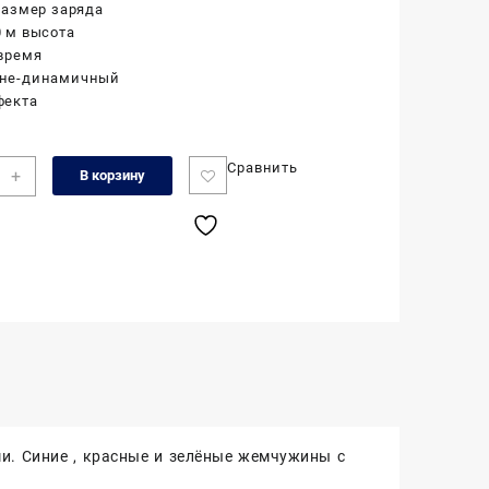
 размер заряда
0 м высота
 время
не-динамичный
фекта
чество
Сравнить
+
В корзину
а
айка,
.8"
и. Синие , красные и зелёные жемчужины с