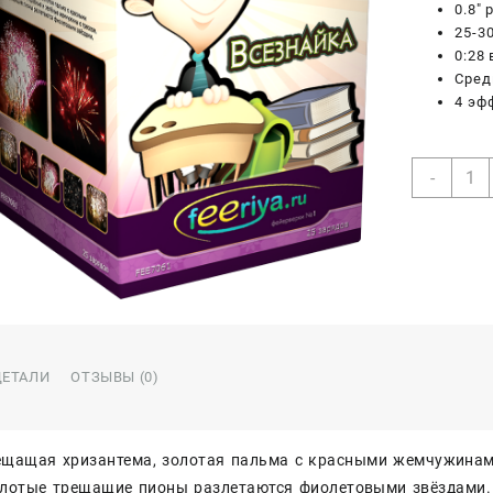
0.8″
25-3
0:28
Сред
4 эф
Коли
-
товар
Всезн
25з,0
ДЕТАЛИ
ОТЗЫВЫ (0)
ещащая хризантема, золотая пальма с красными жемчужинам
олотые трещащие пионы разлетаются фиолетовыми звёздами.