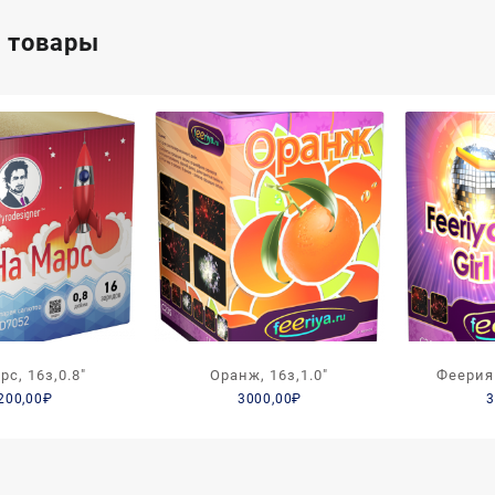
 товары
рс, 16з,0.8″
Оранж, 16з,1.0″
Феерия 
200,00
₽
3000,00
₽
3