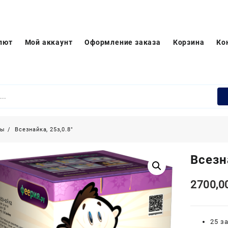
лют
Мой аккаунт
Оформление заказа
Корзина
Ко
ры
Всезнайка, 25з,0.8″
Всезн
2700,0
25 з