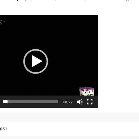
00:27
061