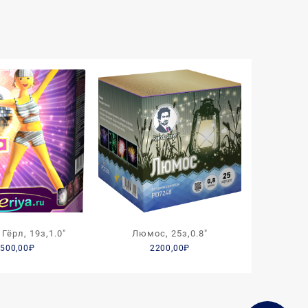
Гёрл, 19з,1.0″
Люмос, 25з,0.8″
500,00
₽
2200,00
₽