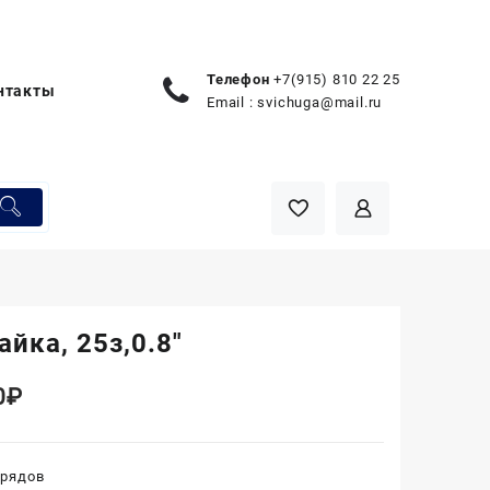
Телефон
+7(915) 810 22 25
нтакты
Email :
svichuga@mail.ru
айка, 25з,0.8″
0
₽
арядов