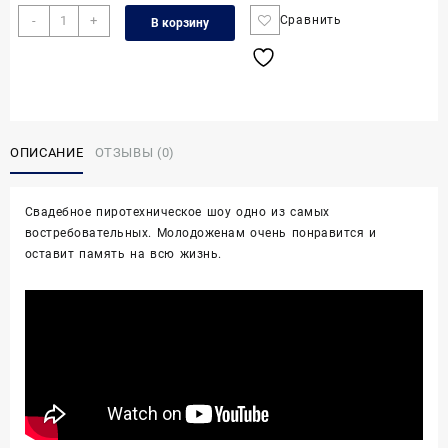
Количество
-
+
Сравнить
В корзину
товара
Вариант
11.
(Свадебное
пиротехническое
шоу)
ОПИСАНИЕ
ОТЗЫВЫ (0)
Свадебное пиротехническое шоу одно из самых
востребовательных. Молодоженам очень понравится и
оставит память на всю жизнь.