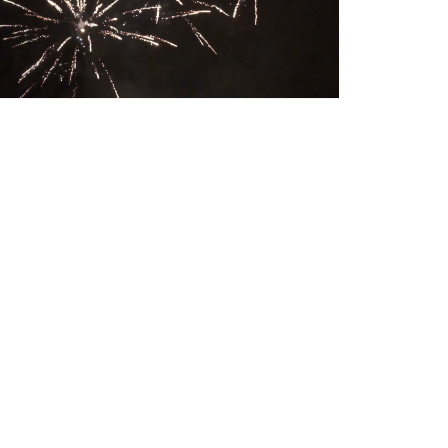
Вари
10
(Фей