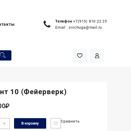
Телефон
+7(915) 810 22 25
нтакты
Email :
svichuga@mail.ru
нт 10 (Фейерверк)
00
₽
чество
Сравнить
+
В корзину
а