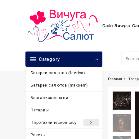
Перейти
к
содержимому
Сайт Вичуга-Са
Category
Батареи салютов (feeriya)
Главная
Това
Батареи салютов (maxsem)
Бенгальские огни
Петарды
Пиротехническое шоу
Ракеты