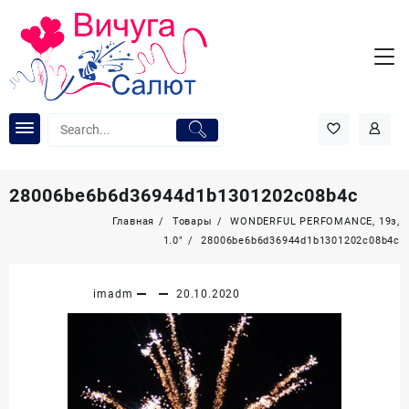
Перейти
к
содержимому
28006be6b6d36944d1b1301202c08b4c
Главная
Товары
WONDERFUL PERFOMANCE, 19з,
1.0″
28006be6b6d36944d1b1301202c08b4c
imadm
20.10.2020