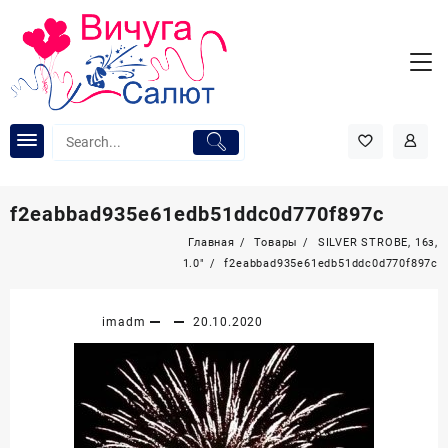
Перейти
к
содержимому
f2eabbad935e61edb51ddc0d770f897c
Главная
Товары
SILVER STROBE, 16з,
1.0″
f2eabbad935e61edb51ddc0d770f897c
imadm
20.10.2020