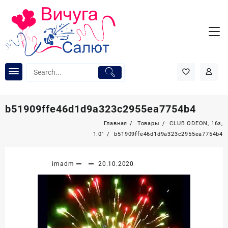
Перейти
к
содержимому
b51909ffe46d1d9a323c2955ea7754b4
Главная
Товары
CLUB ODEON, 16з,
1.0″
b51909ffe46d1d9a323c2955ea7754b4
imadm
20.10.2020