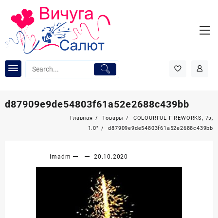
Перейти
к
содержимому
d87909e9de54803f61a52e2688c439bb
Главная
Товары
COLOURFUL FIREWORKS, 7з,
1.0″
d87909e9de54803f61a52e2688c439bb
imadm
20.10.2020