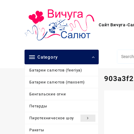
Перейти
к
содержимому
Сайт Вичуга-Са
Category
Батареи салютов (feeriya)
903a3f
Батареи салютов (maxsem)
Бенгальские огни
Петарды
Пиротехническое шоу
Ракеты