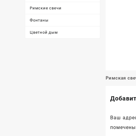
Римские свечи
Фонтаны
Цветной дым
Римская све
Навигац
по
Добавит
записям
Ваш адрес
помечен