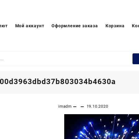
лют
Мой аккаунт
Оформление заказа
Корзина
Ко
200d3963dbd37b803034b4630a
imadm
19.10.2020