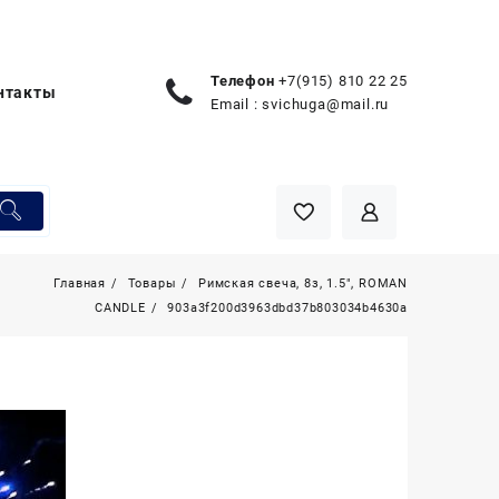
Телефон
+7(915) 810 22 25
нтакты
Email :
svichuga@mail.ru
Главная
Товары
Римская свеча, 8з, 1.5″, ROMAN
CANDLE
903a3f200d3963dbd37b803034b4630a