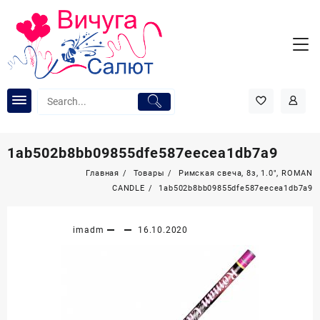
Перейти
к
содержимому
1ab502b8bb09855dfe587eecea1db7a9
Главная
Товары
Римская свеча, 8з, 1.0″, ROMAN
CANDLE
1ab502b8bb09855dfe587eecea1db7a9
imadm
16.10.2020