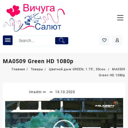
Перейти
к
содержимому
MA0509 Green HD 1080p
Главная
Товары
Цветной дым GREEN, 1.75″, 30сек.
MA0509
Green HD 1080p
imadm
16.10.2020
Видеоплеер