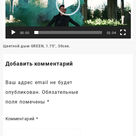
00:00
01:04
Навигация
Цветной дым GREEN, 1.75″, 30сек.
по
записям
Добавить комментарий
Ваш адрес email не будет
опубликован.
Обязательные
поля помечены
*
Комментарий
*