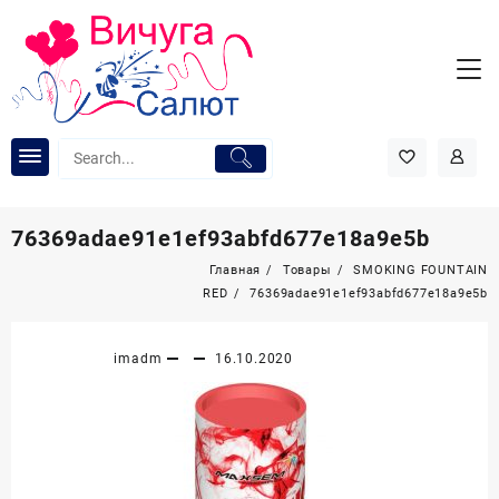
Перейти
к
содержимому
76369adae91e1ef93abfd677e18a9e5b
Главная
Товары
SMOKING FOUNTAIN
RED
76369adae91e1ef93abfd677e18a9e5b
imadm
16.10.2020