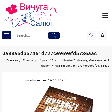
Перейти
к
содержимому
0a88a5db57461d727ce969efd5736aac
Главная
Товары
Корсар 25, 4шт, Мамба(Албания), Мега мощный
хлопок
0a88a5db57461d727ce969efd5736aac
imadm
16.10.2020