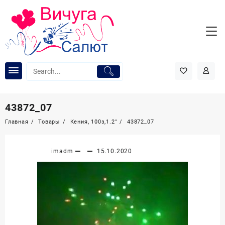
Перейти
к
содержимому
43872_07
Главная
Товары
Кения, 100з,1.2″
43872_07
imadm
15.10.2020