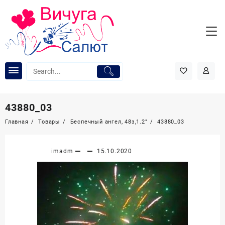
Перейти
к
содержимому
43880_03
Главная
Товары
Беспечный ангел, 48з,1.2″
43880_03
imadm
15.10.2020