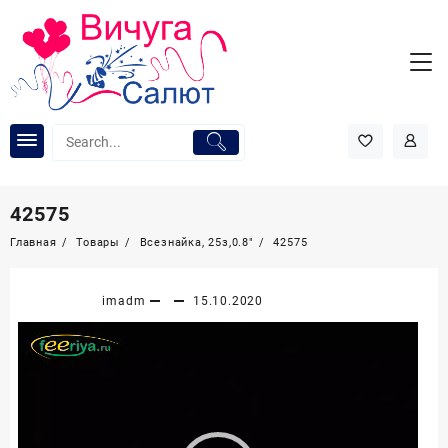
Перейти
к
содержимому
42575
Главная
Товары
Всезнайка, 25з,0.8″
42575
imadm
15.10.2020
Видеоплеер