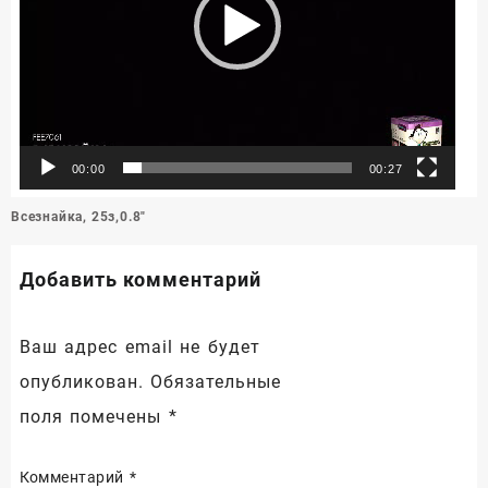
00:00
00:27
Навигация
Всезнайка, 25з,0.8″
по
записям
Добавить комментарий
Ваш адрес email не будет
опубликован.
Обязательные
поля помечены
*
Комментарий
*