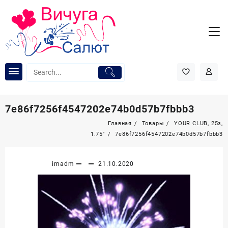
Перейти
к
содержимому
7e86f7256f4547202e74b0d57b7fbbb3
Главная
Товары
YOUR CLUB, 25з,
1.75″
7e86f7256f4547202e74b0d57b7fbbb3
imadm
21.10.2020