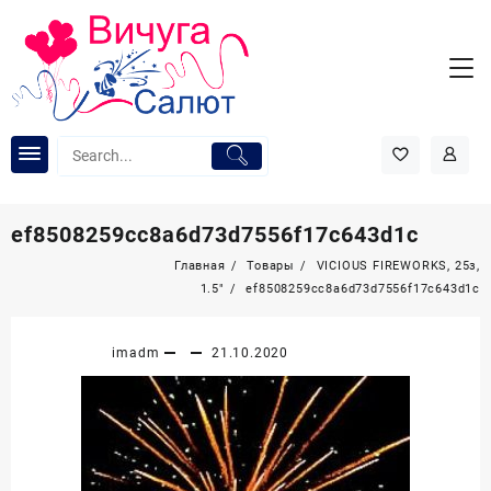
Перейти
к
содержимому
ef8508259cc8a6d73d7556f17c643d1c
Главная
Товары
VICIOUS FIREWORKS, 25з,
1.5″
ef8508259cc8a6d73d7556f17c643d1c
imadm
21.10.2020