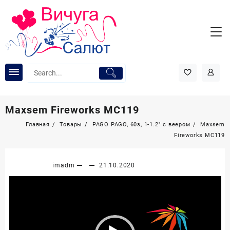
Перейти
к
содержимому
Maxsem Fireworks МС119
Главная
Товары
PAGO PAGO, 60з, 1-1.2″ с веером
Maxsem
Fireworks МС119
imadm
21.10.2020
Видеоплеер