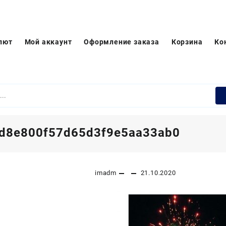
лют
Мой аккаунт
Оформление заказа
Корзина
Ко
d8e800f57d65d3f9e5aa33ab0
imadm
21.10.2020