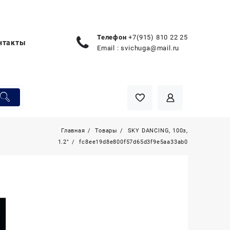
Телефон
+7(915) 810 22 25
нтакты
Email :
svichuga@mail.ru
Главная
Товары
SKY DANCING, 100з,
1.2″
fc8ee19d8e800f57d65d3f9e5aa33ab0