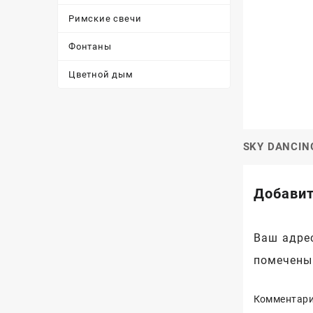
Римские свечи
Фонтаны
Цветной дым
SKY DANCING
Навигац
по
Добавит
записям
Ваш адрес
помечен
Комментар