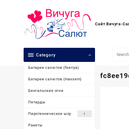
Перейти
к
содержимому
Сайт Вичуга-Са
Category
Батареи салютов (feeriya)
fc8ee19
Батареи салютов (maxsem)
Бенгальские огни
Петарды
Пиротехническое шоу
Ракеты