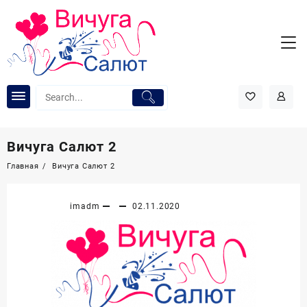
Перейти
к
содержимому
Вичуга Салют 2
Главная
Вичуга Салют 2
imadm
02.11.2020